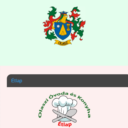
Étlap