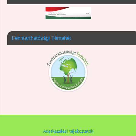
Fenntarthatósági Témahét
Adatkezelési tájékoztatók