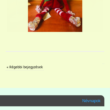
«
Régebbi bejegyzések
Névnapok