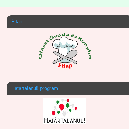
Étlap
Határtalanul! program