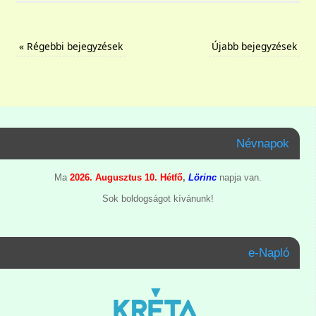
«
Régebbi bejegyzések
Újabb bejegyzések
Névnapok
Ma
2026. Augusztus 10. Hétfő
,
Lörinc
napja van.
Sok boldogságot kívánunk!
e-Napló