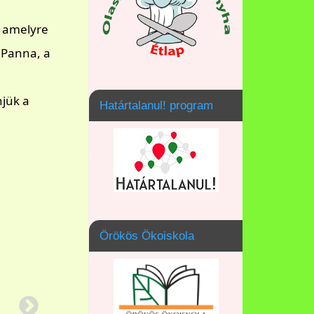
, amelyre
r Panna, a
jük a
Határtalanul! program
Örökös Ökoiskola