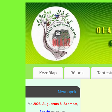
Kezdőlap
Rólunk
Tantest
Névnapok
Ma
2026. Augusztus 8. Szombat
,
László
napja van.