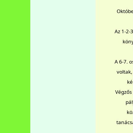
Októbe
Az 1-2-
köny
A 6-7. 
voltak
ké
Végzős 
pál
kö
tanács