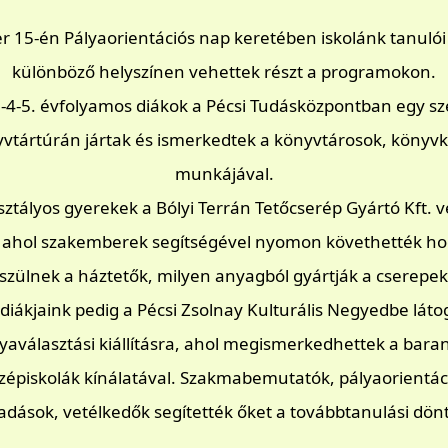
r 15-én Pályaorientációs nap keretében iskolánk tanuló
különböző helyszínen vehettek részt a programokon.
3-4-5. évfolyamos diákok a Pécsi Tudásközpontban egy sz
vtártúrán jártak és ismerkedtek a könyvtárosok, könyv
munkájával.
osztályos gyerekek a Bólyi Terrán Tetőcserép Gyártó Kft. 
, ahol szakemberek segítségével nyomon követhették ho
szülnek a háztetők, milyen anyagból gyártják a cserepek
diákjaink pedig a Pécsi Zsolnay Kulturális Negyedbe láto
yaválasztási kiállításra, ahol megismerkedhettek a bara
zépiskolák kínálatával. Szakmabemutatók, pályaorientác
adások, vetélkedők segítették őket a továbbtanulási dön