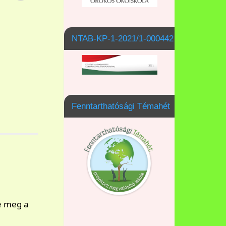
NTAB-KP-1-2021/1-000442
Fenntarthatósági Témahét
e meg a