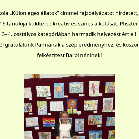
skola „Különleges állatok” címmel rajzpályázatot hirdetett
16 tanulója küldte be kreatív és színes alkotását. Pfiszte
3–4. osztályos kategóriában harmadik helyezést ért el!
ből gratulálunk Pannának a szép eredményhez, és köszön
felkészítést Barbi néninek!