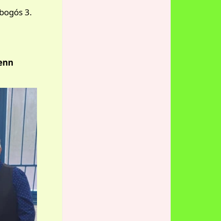
obogós 3.
ienn