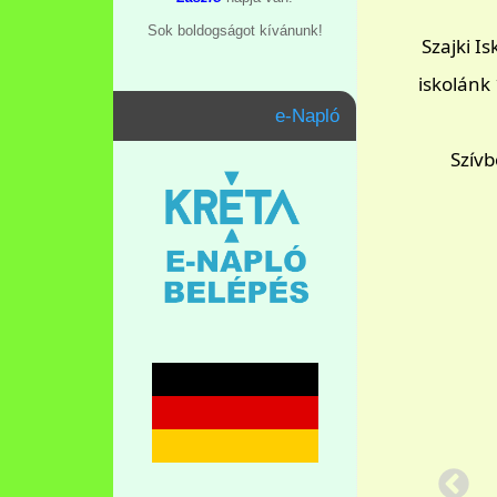
Sok boldogságot kívánunk!
Szajki I
iskolánk 
e-Napló
Szív