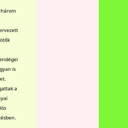
i három
ervezett
kötők
vendégei
gyan is
et.
gattak a
nyai
iós
tésben.