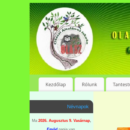
Kezdőlap
Rólunk
Tantest
Névnapok
Ma
2026. Augusztus 9. Vasárnap
,
Emőd
napja van.