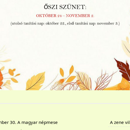
ber 30. A magyar népmese
A zene vi