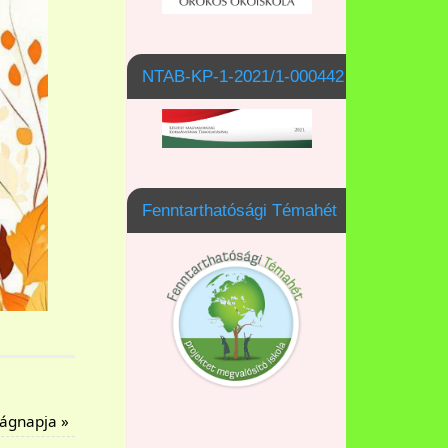
NTAB-KP-1-2021/1-000442
Fenntarthatósági Témahét
lágnapja
»