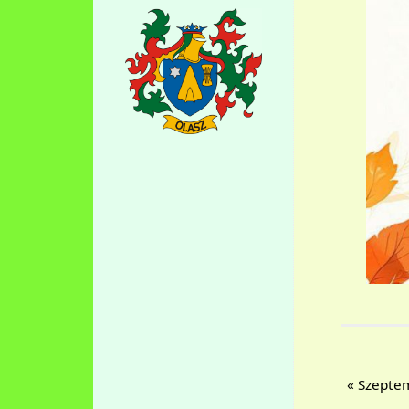
«
Szeptem