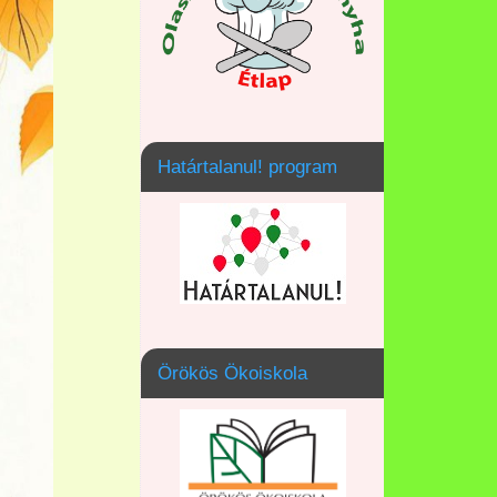
Határtalanul! program
Örökös Ökoiskola