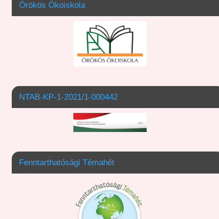
Örökös Ökoiskola
NTAB-KP-1-2021/1-000442
Fenntarthatósági Témahét