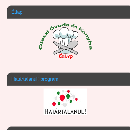
Étlap
Határtalanul! program