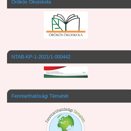
Örökös Ökoiskola
NTAB-KP-1-2021/1-000442
Fenntarthatósági Témahét