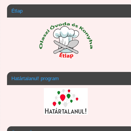
Étlap
Határtalanul! program