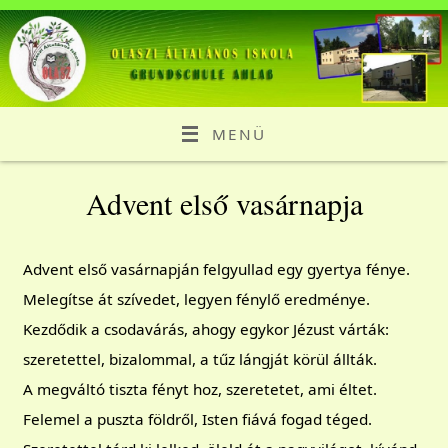
MENÜ
Advent első vasárnapja
Advent első vasárnapján felgyullad egy gyertya fénye.
Melegítse át szívedet, legyen fénylő eredménye.
Kezdődik a csodavárás, ahogy egykor Jézust várták:
szeretettel, bizalommal, a tűz lángját körül állták.
A megváltó tiszta fényt hoz, szeretetet, ami éltet.
Felemel a puszta földről, Isten fiává fogad téged.