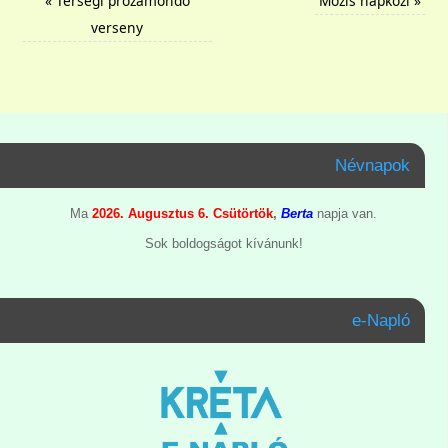
«
Térségi prózamondó
Mozis napközi
»
verseny
Névnapok
Ma
2026. Augusztus 6. Csütörtök
,
Berta
napja van.
Sok boldogságot kívánunk!
e-Napló