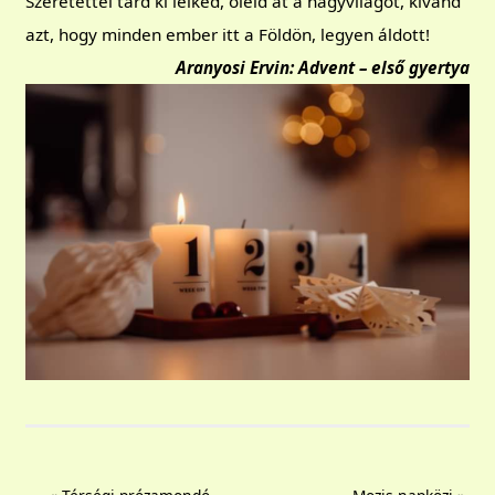
Szeretettel tárd ki lelked, öleld át a nagyvilágot, kívánd
azt, hogy minden ember itt a Földön, legyen áldott!
Aranyosi Ervin: Advent – első gyertya