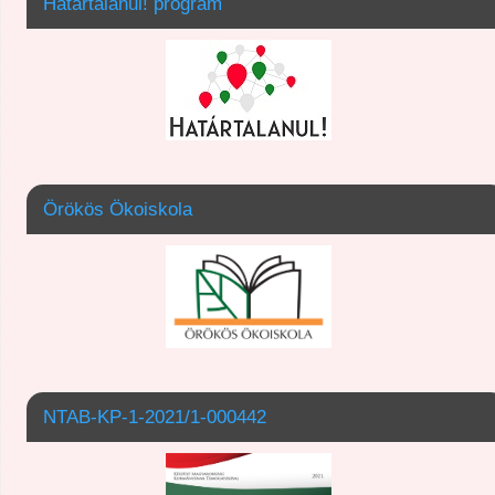
Határtalanul! program
Örökös Ökoiskola
NTAB-KP-1-2021/1-000442