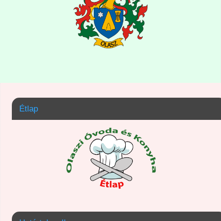
Étlap