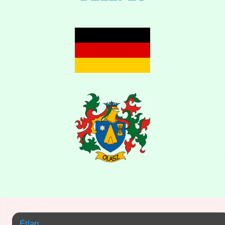
Étlap