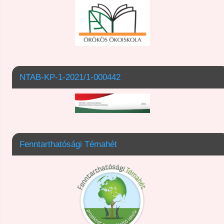
NTAB-KP-1-2021/1-000442
Fenntarthatósági Témahét