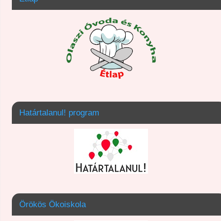
Határtalanul! program
Örökös Ökoiskola